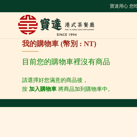
跳
寶達用心 您吃
到
主
要
內
我的購物車 (幣別 : NT)
容
區
目前您的購物車裡沒有商品
請選擇好您滿意的商品後，
按
加入購物車
將商品加到購物車中。