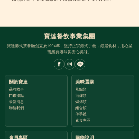
寶達餐飲事業集團
寶達港式茶餐廳創立於1994年，堅持正宗港式手藝，嚴選食材，用心呈
現經典港味與安心美味。
關於寶達
美味選購
品牌故事
蒸點類
門市據點
煎炸類
最新消息
焗烤類
聯絡我們
組合類
伴手禮
素食專區
會員專區
購物說明