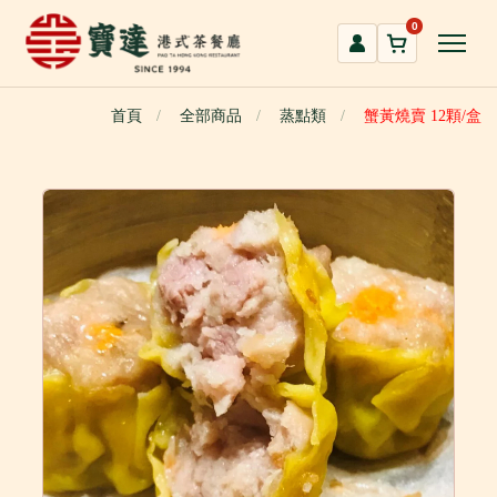
跳
0
到
主
要
首頁
全部商品
蒸點類
蟹黃燒賣 12顆/盒
內
容
區