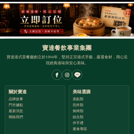
寶達餐飲事業集團
寶達港式茶餐廳創立於1994年，堅持正宗港式手藝，嚴選食材，用心呈
現經典港味與安心美味。
關於寶達
美味選購
品牌故事
蒸點類
門市據點
煎炸類
最新消息
焗烤類
聯絡我們
組合類
伴手禮
素食專區