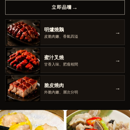
→
立即品嚐
明爐燒鵝
皮脆肉嫩、香氣四溢
蜜汁叉燒
甘香入味、肥瘦相間
脆皮燒肉
外脆內嫩、層次分明