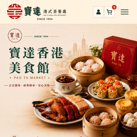
跳
0
到
主
要
內
容
區