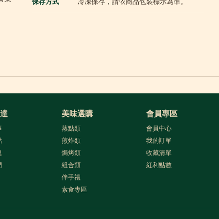
保存方式
冷凍保存，請依商品包裝標示為準。
達
美味選購
會員專區
事
蒸點類
會員中心
點
煎炸類
我的訂單
息
焗烤類
收藏清單
們
組合類
紅利點數
伴手禮
素食專區