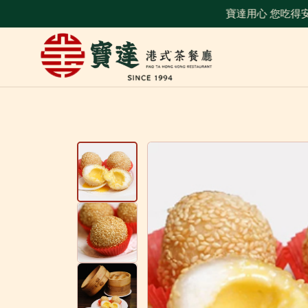
跳
寶達用心 您吃得安心
到
主
要
內
容
區