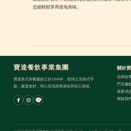
也能輕鬆享用道地美味。
寶達餐飲事業集團
關於寶
品牌故
寶達港式茶餐廳創立於1994年，堅持正宗港式手
門市據
藝，嚴選食材，用心呈現經典港味與安心美味。
最新消
聯絡我