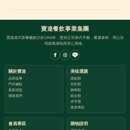
寶達餐飲事業集團
寶達港式茶餐廳創立於1994年，堅持正宗港式手藝，嚴選食材，用心呈
現經典港味與安心美味。
關於寶達
美味選購
品牌故事
蒸點類
門市據點
煎炸類
最新消息
焗烤類
聯絡我們
組合類
伴手禮
素食專區
會員專區
購物說明