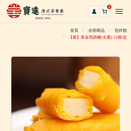
跳
0
到
主
要
首頁
全部商品
煎炸類
內
【素】黃金馬蹄條(全素) 12個/盒
容
區