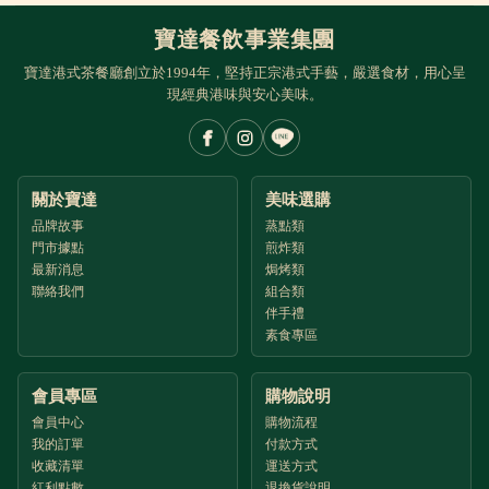
寶達餐飲事業集團
寶達港式茶餐廳創立於1994年，堅持正宗港式手藝，嚴選食材，用心呈
現經典港味與安心美味。
關於寶達
美味選購
品牌故事
蒸點類
門市據點
煎炸類
最新消息
焗烤類
聯絡我們
組合類
伴手禮
素食專區
會員專區
購物說明
會員中心
購物流程
我的訂單
付款方式
收藏清單
運送方式
紅利點數
退換貨說明